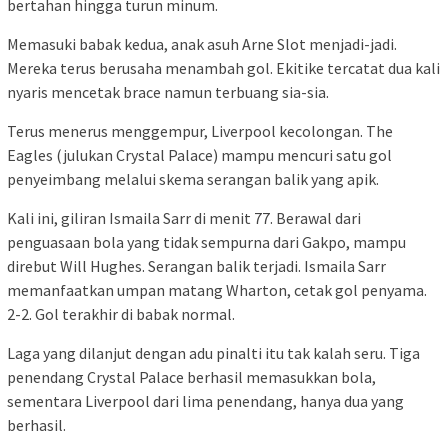
bertahan hingga turun minum.
Memasuki babak kedua, anak asuh Arne Slot menjadi-jadi.
Mereka terus berusaha menambah gol. Ekitike tercatat dua kali
nyaris mencetak brace namun terbuang sia-sia.
Terus menerus menggempur, Liverpool kecolongan. The
Eagles (julukan Crystal Palace) mampu mencuri satu gol
penyeimbang melalui skema serangan balik yang apik.
Kali ini, giliran Ismaila Sarr di menit 77. Berawal dari
penguasaan bola yang tidak sempurna dari Gakpo, mampu
direbut Will Hughes. Serangan balik terjadi. Ismaila Sarr
memanfaatkan umpan matang Wharton, cetak gol penyama.
2-2. Gol terakhir di babak normal.
Laga yang dilanjut dengan adu pinalti itu tak kalah seru. Tiga
penendang Crystal Palace berhasil memasukkan bola,
sementara Liverpool dari lima penendang, hanya dua yang
berhasil.