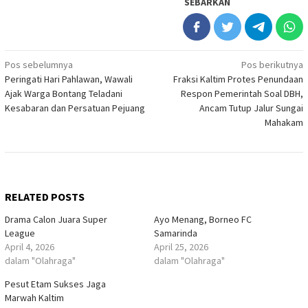
SEBARKAN
Navigasi
Pos sebelumnya
Pos berikutnya
Peringati Hari Pahlawan, Wawali
Fraksi Kaltim Protes Penundaan
pos
Ajak Warga Bontang Teladani
Respon Pemerintah Soal DBH,
Kesabaran dan Persatuan Pejuang
Ancam Tutup Jalur Sungai
Mahakam
RELATED POSTS
Drama Calon Juara Super
Ayo Menang, Borneo FC
League
Samarinda
April 4, 2026
April 25, 2026
dalam "Olahraga"
dalam "Olahraga"
Pesut Etam Sukses Jaga
Marwah Kaltim