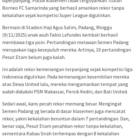
diperpanjang. Pucuk klasemen tidak tergoyahkan. Itulah
Borneo FC Samarinda yang berhasil amankan rekor tanpa
kekalahan sejak kompetisi Super League digulirkan.
Bermain di Stadion Haji Agus Salim, Padang, Minggu
(9/11/2025) anak asuh Fabio Lefundes kembali berhasil
membawa tiga poin. Pertandingan melawan Semen Padang
merupakan laga kesepuluh mereka. Artinya, 10 pertandingan
Pesut Etam belum juga kalah.
Ini adalah rekor kemenangan terpanjang sejak kompetisi liga
Indonesia digulirkan. Pada kemenangan kesembilan mereka
atas Dewa United lalu, mereka mengamankan tempat yang
sudah diduduki PSM Makassar, Persik Kediri, dan Bali United.
Sedari awal, kans pecah rekor memang besar. Mengingat
Semen Padang yg berada di dasar klasemen juga mencatat
rekor, yakni kekalahan beruntun dalam 7 pertandingan. Dan,
benar saja, Pesut Etam pecahkan rekor tanpa kekalahan,
sementara Kabau Sirah terhempas dengan 8 kekalahan