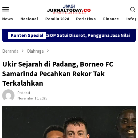
Loncat
Menu
ke
Mobile
konten
News
Nasional
Pemilu 2024
Peristiwa
Finance
Infog
n SPK TKBM di KSOP Satui Disorot, Pengguna Jasa Nilai Ganggu
Konten Spesial
Beranda
Olahraga
Ukir Sejarah di Padang, Borneo FC
Samarinda Pecahkan Rekor Tak
Terkalahkan
Redaksi
November 10, 2025