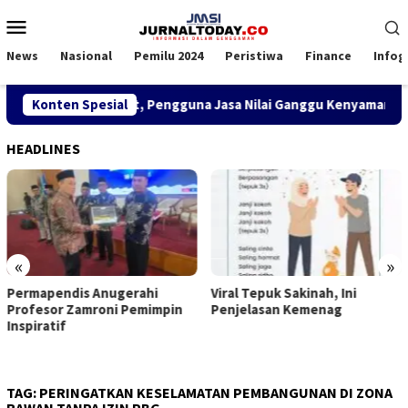
Loncat
Menu
ke
Mobile
konten
News
Nasional
Pemilu 2024
Peristiwa
Finance
Infog
KSOP Satui Disorot, Pengguna Jasa Nilai Ganggu Kenyamanan Be
Konten Spesial
HEADLINES
«
»
Permapendis Anugerahi
Viral Tepuk Sakinah, Ini
Profesor Zamroni Pemimpin
Penjelasan Kemenag
Inspiratif
TAG:
PERINGATKAN KESELAMATAN PEMBANGUNAN DI ZONA