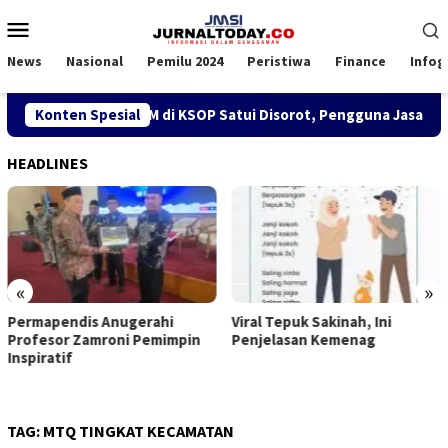
Loncat
Menu
ke
Mobile
konten
News
Nasional
Pemilu 2024
Peristiwa
Finance
Infog
Kebijakan SPK TKBM di KSOP Satui Disorot, Pengguna Jasa Nila
Konten Spesial
HEADLINES
«
»
Permapendis Anugerahi
Viral Tepuk Sakinah, Ini
Profesor Zamroni Pemimpin
Penjelasan Kemenag
Inspiratif
TAG:
MTQ TINGKAT KECAMATAN