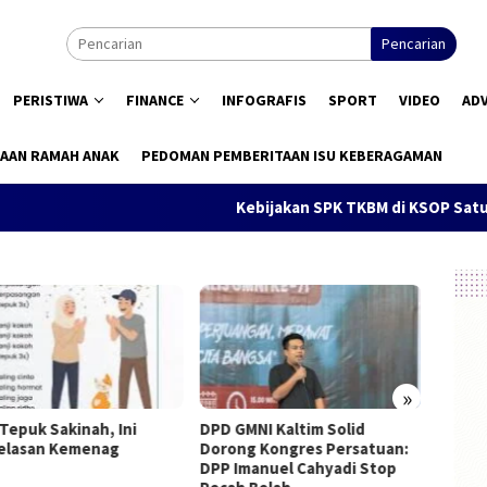
Pencarian
PERISTIWA
FINANCE
INFOGRAFIS
SPORT
VIDEO
AD
AAN RAMAH ANAK
PEDOMAN PEMBERITAAN ISU KEBERAGAMAN
Kebijakan SPK TKBM di KSOP Satui Dis
»
Tepuk Sakinah, Ini
DPD GMNI Kaltim Solid
Pendidi
lasan Kemenag
Dorong Kongres Persatuan:
Konstit
DPP Imanuel Cahyadi Stop