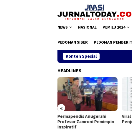
Loncat
ke
konten
NEWS
NASIONAL
PEMILU 2024
PEDOMAN SIBER
PEDOMAN PEMBERIT
Konten Spesial
HEADLINES
«
s II JMSI, Teguh Santosa
Permapendis Anugerahi
Viral 
ilih Kembali
Profesor Zamroni Pemimpin
Penje
Inspiratif