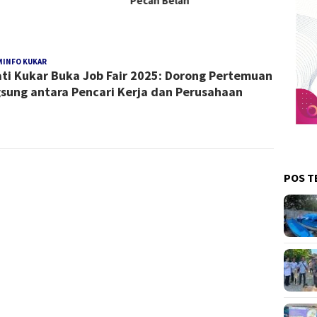
Pecah Belah
MINFO KUKAR
Redaksi
ti Kukar Buka Job Fair 2025: Dorong Pertemuan
Kukar
sung antara Pencari Kerja dan Perusahaan
POS T