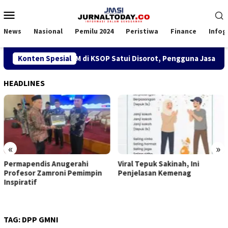
Loncat
Menu
ke
Mobile
konten
News
Nasional
Pemilu 2024
Peristiwa
Finance
Infog
ebijakan SPK TKBM di KSOP Satui Disorot, Pengguna Jasa Nilai
Konten Spesial
HEADLINES
«
»
Permapendis Anugerahi
Viral Tepuk Sakinah, Ini
Profesor Zamroni Pemimpin
Penjelasan Kemenag
Inspiratif
TAG:
DPP GMNI