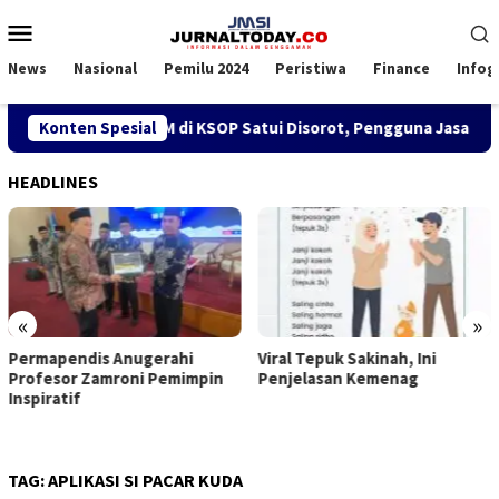
Loncat
Menu
ke
Mobile
konten
News
Nasional
Pemilu 2024
Peristiwa
Finance
Infog
Kebijakan SPK TKBM di KSOP Satui Disorot, Pengguna Jasa Nilai
Konten Spesial
HEADLINES
«
»
rmapendis Anugerahi
Viral Tepuk Sakinah, Ini
DP
ofesor Zamroni Pemimpin
Penjelasan Kemenag
Ko
spiratif
Im
Be
TAG:
APLIKASI SI PACAR KUDA