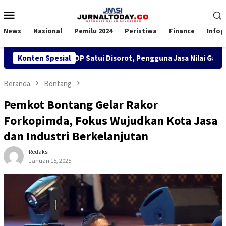
Loncat
Menu
ke
Mobile
konten
News
Nasional
Pemilu 2024
Peristiwa
Finance
Infog
 SPK TKBM di KSOP Satui Disorot, Pengguna Jasa Nilai Ganggu K
Konten Spesial
Beranda
Bontang
Pemkot Bontang Gelar Rakor
Forkopimda, Fokus Wujudkan Kota Jasa
dan Industri Berkelanjutan
Redaksi
Januari 15, 2025