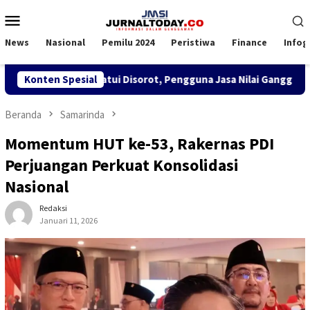
Loncat
Menu
ke
Mobile
konten
News
Nasional
Pemilu 2024
Peristiwa
Finance
Infog
KBM di KSOP Satui Disorot, Pengguna Jasa Nilai Ganggu Kenyam
Konten Spesial
Beranda
Samarinda
Momentum HUT ke-53, Rakernas PDI
Perjuangan Perkuat Konsolidasi
Nasional
Redaksi
Januari 11, 2026