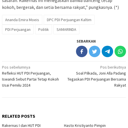
sasaran. Rakernas ini menegaskan bahwa banteng tetap
kokoh, bergerak, dan setia bersama rakyat,” pungkasnya. (*)
Ananda Emira Moeis
DPC PDI Perjuangan Kaltim
PDI Perjuangan
Politik
SAMARINDA
SEBARKAN
Navigasi
Pos sebelumnya
Pos berikutnya
Refleksi HUT PDI Perjuangan,
Soal Pilkada, Joni Alla Padang
pos
Iswandi Sebut Partai Tetap Kokoh
Tegaskan PDI Perjuangan Bersama
Usai Pemilu 2024
Rakyat
RELATED POSTS
Rakernas I dan HUT PDI
Hasto Kristiyanto Pimpin