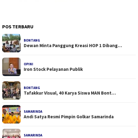
POS TERBARU
BONTANG
Dewan Minta Panggung Kreasi HOP 1 Dibang…
OPINI
Iron Stock Pelayanan Publik
BONTANG
Tafakkur Visual, 40 Karya Siswa MAN Bont…
SAMARINDA
Andi Satya Resmi Pimpin Golkar Samarinda
SAMARINDA