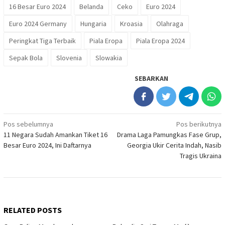
16 Besar Euro 2024
Belanda
Ceko
Euro 2024
Euro 2024 Germany
Hungaria
Kroasia
Olahraga
Peringkat Tiga Terbaik
Piala Eropa
Piala Eropa 2024
Sepak Bola
Slovenia
Slowakia
SEBARKAN
Navigasi
Pos sebelumnya
Pos berikutnya
11 Negara Sudah Amankan Tiket 16
Drama Laga Pamungkas Fase Grup,
pos
Besar Euro 2024, Ini Daftarnya
Georgia Ukir Cerita Indah, Nasib
Tragis Ukraina
RELATED POSTS