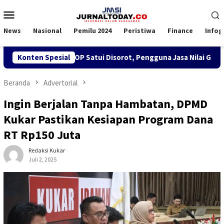
Loncat
Menu
ke
Mobile
konten
News
Nasional
Pemilu 2024
Peristiwa
Finance
Infog
SPK TKBM di KSOP Satui Disorot, Pengguna Jasa Nilai Ganggu K
Konten Spesial
Beranda
Advertorial
Ingin Berjalan Tanpa Hambatan, DPMD
Kukar Pastikan Kesiapan Program Dana
RT Rp150 Juta
Redaksi Kukar
Juli 2, 2025