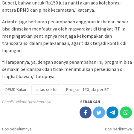
Bupati, bahwa untuk Rp150 juta nanti akan ada kolaborasi
antara DPMD dan pihak kecamatan,” katanya.
Arianto juga berharap penambahan anggaran ini benar-benar
bisa dirasakan manfaatnya oleh masyarakat di tingkat RT. Ia
mengingatkan pentingnya menjaga kekompakan dan
transparansi dalam pelaksanaan, agar tidak terjadi konflik di
lapangan.
“Harapannya, ya, dengan adanya penambahan ini, program bisa
semakin berdampak dan tidak menimbulkan perselisihan di
tingkat bawah,” tutupnya.
DPMD Kukar
Lintas sektor
Program 150 juta per RT
Penulis: Nikmaturrahmaniya
SEBARKAN
Navigasi
Pos sebelumnya
Pos berikutnya