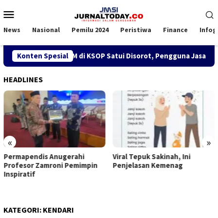
Loncat
Menu
ke
Mobile
konten
News
Nasional
Pemilu 2024
Peristiwa
Finance
Infog
Kebijakan SPK TKBM di KSOP Satui Disorot, Pengguna Jasa Nila
Konten Spesial
HEADLINES
«
»
Permapendis Anugerahi
Viral Tepuk Sakinah, Ini
Profesor Zamroni Pemimpin
Penjelasan Kemenag
Inspiratif
KATEGORI:
KENDARI