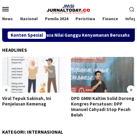
Loncat
Menu
ke
Mobile
konten
News
Nasional
Pemilu 2024
Peristiwa
Finance
Infog
Disorot, Pengguna Jasa Nilai Ganggu Kenyamanan Berusaha
Konten Spesial
HEADLINES
«
»
Viral Tepuk Sakinah, Ini
DPD GMNI Kaltim Solid Dorong
Penjelasan Kemenag
Kongres Persatuan: DPP
Imanuel Cahyadi Stop Pecah
Belah
KATEGORI:
INTERNASIONAL