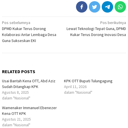
Navigasi
Pos sebelumnya
Pos berikutnya
DPMD Kukar Terus Dorong
Lewat Teknologi Tepat Guna, DPMD
pos
Kolaborasi Antar Lembaga Desa
Kukar Terus Dorong Inovasi Desa
Guna Sukseskan EKI
RELATED POSTS
Usai Bantah Kena OTT, Abd Aziz
KPK OTT Bupati Tulungagung
Sudah Ditangkap KPK
April 11, 2026
Agustus 8, 2025
dalam "Nasional"
dalam "Nasional"
Wamenaker Immanuel Ebenezer
Kena OTT KPK
Agustus 21, 2025
dalam "Nasional"