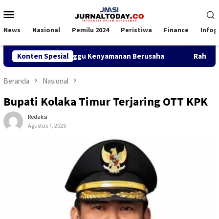
Loncat
Menu
ke
Mobile
konten
News
Nasional
Pemilu 2024
Peristiwa
Finance
Infog
una Jasa Nilai Ganggu Kenyamanan Berusaha
Konten Spesial
Rahmad Mas’u
Beranda
Nasional
Bupati Kolaka Timur Terjaring OTT KPK
Redaksi
Agustus 7, 2025