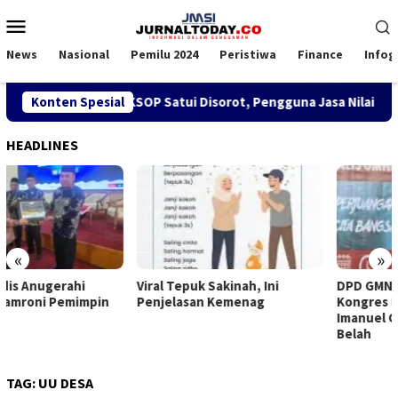
Loncat
Menu
ke
Mobile
konten
News
Nasional
Pemilu 2024
Peristiwa
Finance
Infog
akan SPK TKBM di KSOP Satui Disorot, Pengguna Jasa Nilai Gan
Konten Spesial
HEADLINES
«
»
Viral Tepuk Sakinah, Ini
DPD GMNI Kaltim Solid Dorong
Penjelasan Kemenag
Kongres Persatuan: DPP
Imanuel Cahyadi Stop Pecah
Belah
TAG:
UU DESA