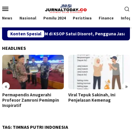
Loncat
Menu
ke
Mobile
konten
News
Nasional
Pemilu 2024
Peristiwa
Finance
Infog
Kebijakan SPK TKBM di KSOP Satui Disorot, Pengguna Jasa Nila
Konten Spesial
HEADLINES
«
»
Permapendis Anugerahi
Viral Tepuk Sakinah, Ini
Profesor Zamroni Pemimpin
Penjelasan Kemenag
Inspiratif
TAG:
TIMNAS PUTRI INDONESIA