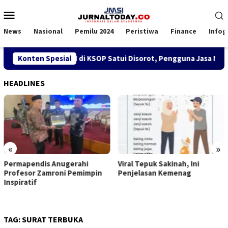
Loncat
Menu
ke
Mobile
konten
News
Nasional
Pemilu 2024
Peristiwa
Finance
Infog
bijakan SPK TKBM di KSOP Satui Disorot, Pengguna Jasa Nilai 
Konten Spesial
HEADLINES
«
»
Permapendis Anugerahi
Viral Tepuk Sakinah, Ini
Profesor Zamroni Pemimpin
Penjelasan Kemenag
Inspiratif
TAG:
SURAT TERBUKA