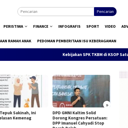
Pencarian
PERISTIWA
FINANCE
INFOGRAFIS
SPORT
VIDEO
AD
AAN RAMAH ANAK
PEDOMAN PEMBERITAAN ISU KEBERAGAMAN
Kebijakan SPK TKBM di KSOP Satui Dis
»
 Tepuk Sakinah, Ini
DPD GMNI Kaltim Solid
Pendid
elasan Kemenag
Dorong Kongres Persatuan:
Konsti
DPP Imanuel Cahyadi Stop