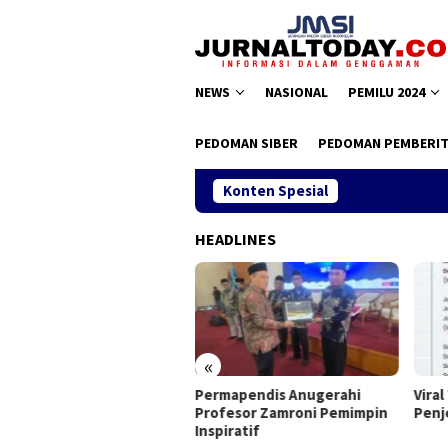
Loncat
ke
konten
NEWS
NASIONAL
PEMILU 2024
PEDOMAN SIBER
PEDOMAN PEMBERIT
Konten Spesial
HEADLINES
«
as II JMSI, Teguh Santosa
Permapendis Anugerahi
Viral
pilih Kembali
Profesor Zamroni Pemimpin
Penj
Inspiratif