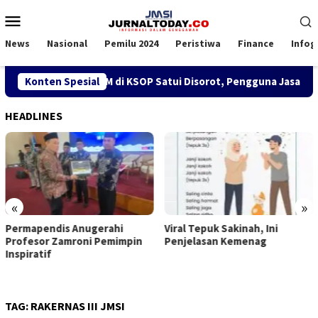
Loncat
Menu
ke
Mobile
konten
News
Nasional
Pemilu 2024
Peristiwa
Finance
Infog
ebijakan SPK TKBM di KSOP Satui Disorot, Pengguna Jasa Nilai
Konten Spesial
HEADLINES
«
»
pendis Anugerahi
Viral Tepuk Sakinah, Ini
DPD G
sor Zamroni Pemimpin
Penjelasan Kemenag
Kongr
atif
Imanu
Belah
TAG:
RAKERNAS III JMSI