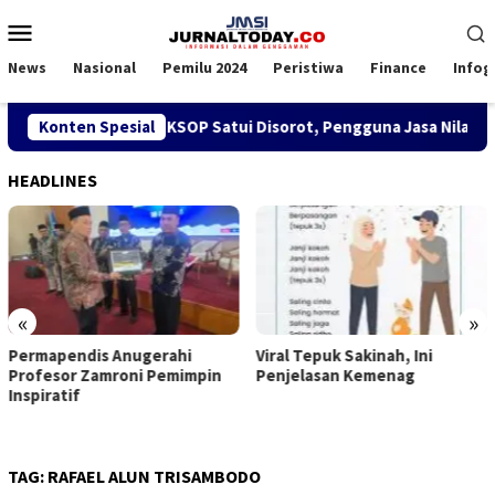
Loncat
Menu
ke
Mobile
konten
News
Nasional
Pemilu 2024
Peristiwa
Finance
Infog
jakan SPK TKBM di KSOP Satui Disorot, Pengguna Jasa Nilai Ga
Konten Spesial
HEADLINES
«
»
ahi
Viral Tepuk Sakinah, Ini
DPD GMNI Kaltim Sol
emimpin
Penjelasan Kemenag
Kongres Persatuan:
Imanuel Cahyadi St
Belah
TAG:
RAFAEL ALUN TRISAMBODO