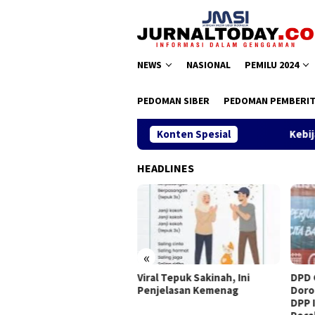
Loncat
ke
konten
NEWS
NASIONAL
PEMILU 2024
PEDOMAN SIBER
PEDOMAN PEMBERIT
Konten Spesial
Kebijakan 
HEADLINES
«
rmapendis Anugerahi
Viral Tepuk Sakinah, Ini
DPD 
fesor Zamroni Pemimpin
Penjelasan Kemenag
Doro
piratif
DPP 