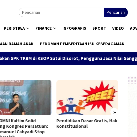
Pencarian
PERISTIWA
FINANCE
INFOGRAFIS
SPORT
VIDEO
AD
AAN RAMAH ANAK
PEDOMAN PEMBERITAAN ISU KEBERAGAMAN
SPK TKBM di KSOP Satui Disorot, Pengguna Jasa Nilai Ganggu K
»
GMNI Kaltim Solid
Pendidikan Dasar Gratis, Hak
Munas 
ng Kongres Persatuan:
Konstitusional
Terpil
Imanuel Cahyadi Stop