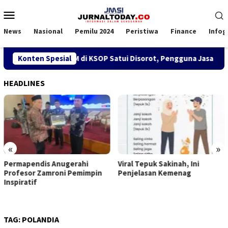
Loncat
Menu
ke
Mobile
konten
News
Nasional
Pemilu 2024
Peristiwa
Finance
Infog
ebijakan SPK TKBM di KSOP Satui Disorot, Pengguna Jasa Nilai
Konten Spesial
HEADLINES
«
»
pendis Anugerahi
Viral Tepuk Sakinah, Ini
DPD G
sor Zamroni Pemimpin
Penjelasan Kemenag
Kongr
atif
Imanu
Belah
TAG:
POLANDIA