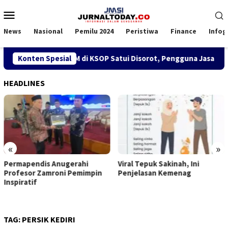
Loncat
Menu
ke
Mobile
konten
News
Nasional
Pemilu 2024
Peristiwa
Finance
Infog
ebijakan SPK TKBM di KSOP Satui Disorot, Pengguna Jasa Nilai
Konten Spesial
HEADLINES
«
»
Permapendis Anugerahi
Viral Tepuk Sakinah, Ini
Profesor Zamroni Pemimpin
Penjelasan Kemenag
Inspiratif
TAG:
PERSIK KEDIRI