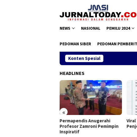
Loncat
ke
konten
NEWS
NASIONAL
PEMILU 2024
PEDOMAN SIBER
PEDOMAN PEMBERIT
Konten Spesial
HEADLINES
«
as II JMSI, Teguh Santosa
Permapendis Anugerahi
Viral
pilih Kembali
Profesor Zamroni Pemimpin
Penj
Inspiratif