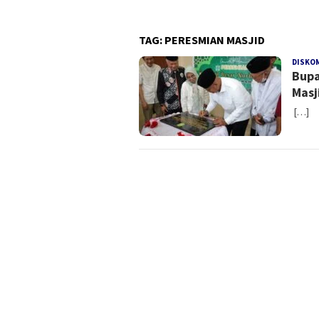
TAG:
PERESMIAN MASJID
DISKO
Bupa
Masj
[…]