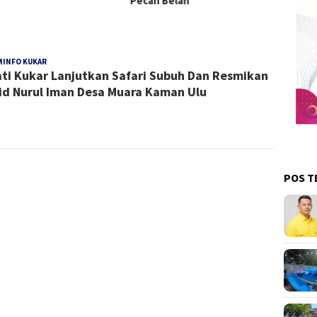
Pecah Belah
MINFO KUKAR
Redaksi
ti Kukar Lanjutkan Safari Subuh Dan Resmikan
Kukar
id Nurul Iman Desa Muara Kaman Ulu
POS T