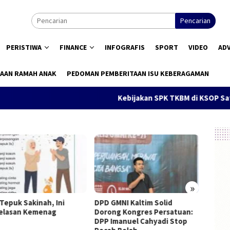
Pencarian
PERISTIWA
FINANCE
INFOGRAFIS
SPORT
VIDEO
AD
AAN RAMAH ANAK
PEDOMAN PEMBERITAAN ISU KEBERAGAMAN
Kebijakan SPK TKBM di KSOP Satui Di
»
 Tepuk Sakinah, Ini
DPD GMNI Kaltim Solid
Pendid
elasan Kemenag
Dorong Kongres Persatuan:
Konsti
DPP Imanuel Cahyadi Stop