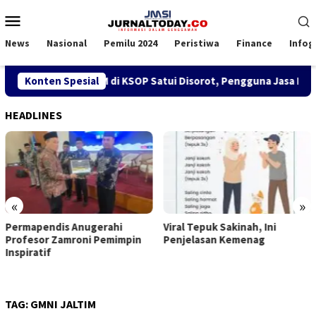
Loncat
Menu
ke
Mobile
konten
News
Nasional
Pemilu 2024
Peristiwa
Finance
Infog
ebijakan SPK TKBM di KSOP Satui Disorot, Pengguna Jasa Nilai
Konten Spesial
HEADLINES
«
»
pendis Anugerahi
Viral Tepuk Sakinah, Ini
DPD G
sor Zamroni Pemimpin
Penjelasan Kemenag
Kongr
atif
Imanu
Belah
TAG:
GMNI JALTIM