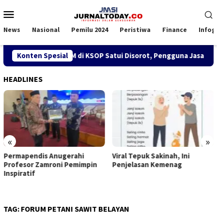
Loncat
Menu
ke
Mobile
konten
News
Nasional
Pemilu 2024
Peristiwa
Finance
Infog
Kebijakan SPK TKBM di KSOP Satui Disorot, Pengguna Jasa Nilai
Konten Spesial
HEADLINES
«
»
Permapendis Anugerahi
Viral Tepuk Sakinah, Ini
Profesor Zamroni Pemimpin
Penjelasan Kemenag
Inspiratif
TAG:
FORUM PETANI SAWIT BELAYAN