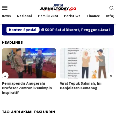
Loncat
Menu
ke
Mobile
konten
News
Nasional
Pemilu 2024
Peristiwa
Finance
Infog
ebijakan SPK TKBM di KSOP Satui Disorot, Pengguna Jasa Nilai
Konten Spesial
HEADLINES
«
»
Permapendis Anugerahi
Viral Tepuk Sakinah, Ini
Profesor Zamroni Pemimpin
Penjelasan Kemenag
Inspiratif
TAG:
ANDI AKMAL PASLUDDIN