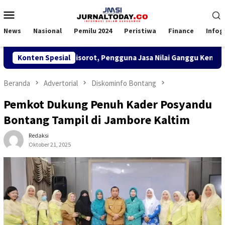
Loncat
Menu
ke
Mobile
konten
News
Nasional
Pemilu 2024
Peristiwa
Finance
Infog
 di KSOP Satui Disorot, Pengguna Jasa Nilai Ganggu Kenyamanan
Konten Spesial
Beranda
Advertorial
Diskominfo Bontang
Pemkot Dukung Penuh Kader Posyandu
Bontang Tampil di Jambore Kaltim
Redaksi
Oktober 21, 2025