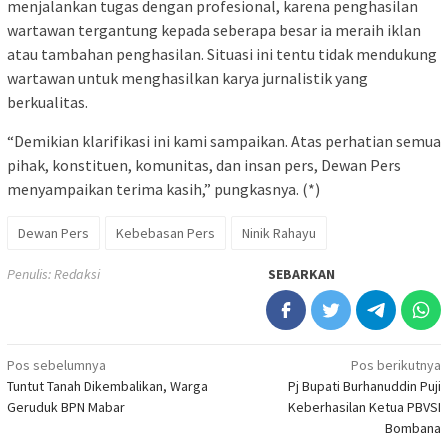
menjalankan tugas dengan profesional, karena penghasilan
wartawan tergantung kepada seberapa besar ia meraih iklan
atau tambahan penghasilan. Situasi ini tentu tidak mendukung
wartawan untuk menghasilkan karya jurnalistik yang
berkualitas.
“Demikian klarifikasi ini kami sampaikan. Atas perhatian semua
pihak, konstituen, komunitas, dan insan pers, Dewan Pers
menyampaikan terima kasih,” pungkasnya. (*)
Dewan Pers
Kebebasan Pers
Ninik Rahayu
Penulis: Redaksi
SEBARKAN
Navigasi
Pos sebelumnya
Pos berikutnya
Tuntut Tanah Dikembalikan, Warga
Pj Bupati Burhanuddin Puji
pos
Geruduk BPN Mabar
Keberhasilan Ketua PBVSI
Bombana