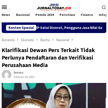
Loncat
Menu
ke
Mobile
konten
News
Nasional
Pemilu 2024
Peristiwa
Finance
Infog
SPK TKBM di KSOP Satui Disorot, Pengguna Jasa Nilai Ganggu Ke
Konten Spesial
Beranda
Ekonomi
Berita
Nasional
Klarifikasi Dewan Pers Terkait Tidak
Perlunya Pendaftaran dan Verifikasi
Perusahaan Media
Redaksi
Februari 28, 2023