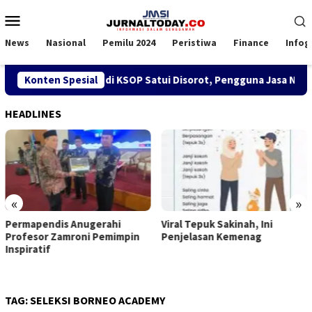
Loncat
Menu
ke
Mobile
konten
News
Nasional
Pemilu 2024
Peristiwa
Finance
Infog
bijakan SPK TKBM di KSOP Satui Disorot, Pengguna Jasa Nilai 
Konten Spesial
HEADLINES
«
»
Permapendis Anugerahi
Viral Tepuk Sakinah, Ini
Profesor Zamroni Pemimpin
Penjelasan Kemenag
Inspiratif
TAG:
SELEKSI BORNEO ACADEMY